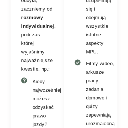
odbyła,
uzupełniają
zaczniemy od
się i
rozmowy
obejmują
indywidualnej
,
wszystkie
podczas
istotne
której
aspekty
wyjaśnimy
MPU.
najważniejsze
Filmy wideo,
kwestie, np.:
arkusze
pracy,
Kiedy
zadania
najwcześniej
domowe i
możesz
quizy
odzyskać
zapewniają
prawo
urozmaiconą
jazdy?