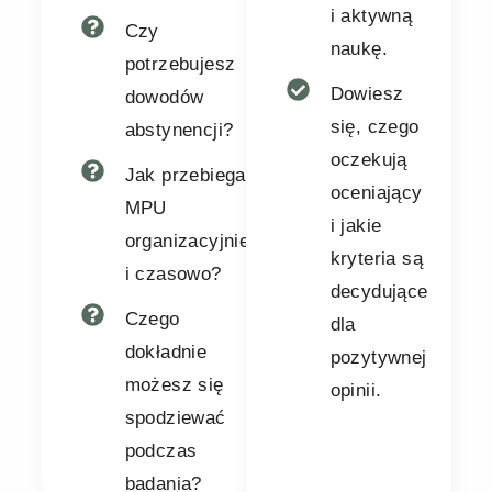
i aktywną
Czy
naukę.
potrzebujesz
Dowiesz
dowodów
się, czego
abstynencji?
oczekują
Jak przebiega
oceniający
MPU
i jakie
organizacyjnie
kryteria są
i czasowo?
decydujące
Czego
dla
dokładnie
pozytywnej
możesz się
opinii.
spodziewać
podczas
badania?