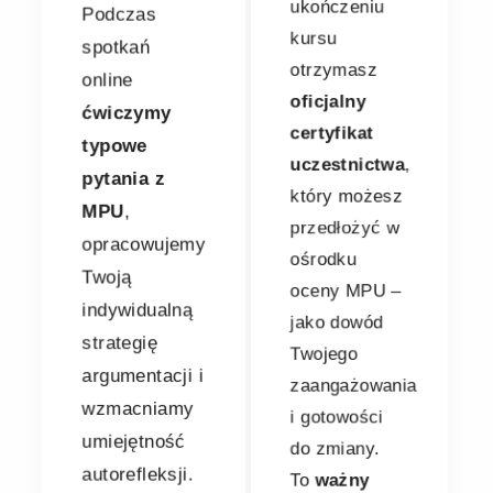
Podczas
kursu
spotkań
otrzymasz
online
oficjalny
ćwiczymy
certyfikat
typowe
uczestnictwa
,
pytania z
który możesz
MPU
,
przedłożyć w
opracowujemy
ośrodku
Twoją
oceny MPU –
indywidualną
jako dowód
strategię
Twojego
argumentacji i
zaangażowania
wzmacniamy
i gotowości
umiejętność
do zmiany.
autorefleksji.
To
ważny